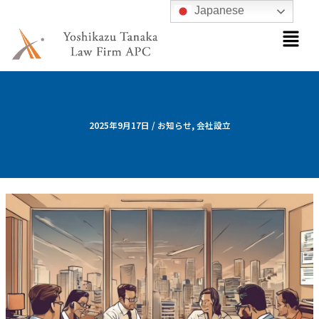
内
Japanese
メ
容
ニ
を
ュ
ス
ー
キ
ッ
プ
2025年9月17日
/
お知らせ
,
会社設立