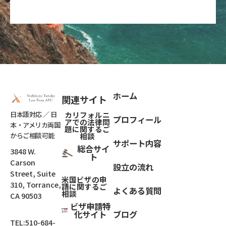
ホーム
関連サイト
日本語対応 ／ 日
カリフォルニ
プロフィール
アでの法律問
本・アメリカ両国
題
に関するご
からご相談可能
相談
サポート内容
総合サイ
3848 W.
ト
Carson
設立の流れ
Street, Suite
米国ビザの申
310, Torrance,
請に関するご
よくある質問
相談
CA 90503
ビザ申請特
化サイト
ブログ
TEL:
510-684-