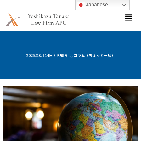
内
Japanese
メ
容
ニ
を
ュ
ス
ー
キ
ッ
プ
2025年3月14日
/
お知らせ
,
コラム（ちょっと一息）