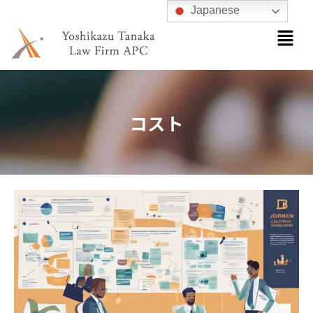
内
Japanese
メ
容
ニ
を
ュ
ス
ー
キ
ッ
コスト
プ