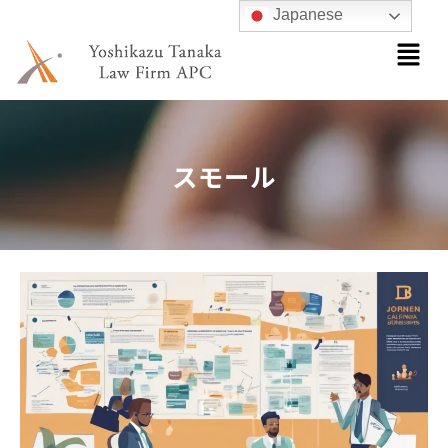
内
Japanese
メ
容
ニ
を
ュ
ス
ー
キ
ッ
スモール
プ