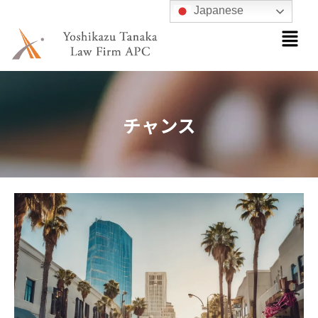
内
Japanese
メ
容
ニ
を
ュ
ス
ー
キ
ッ
チャンス
プ