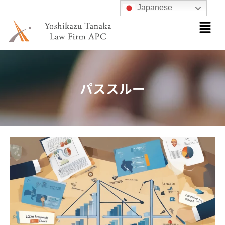
内
Japanese
メ
容
ニ
を
ュ
ス
ー
キ
ッ
パススルー
プ