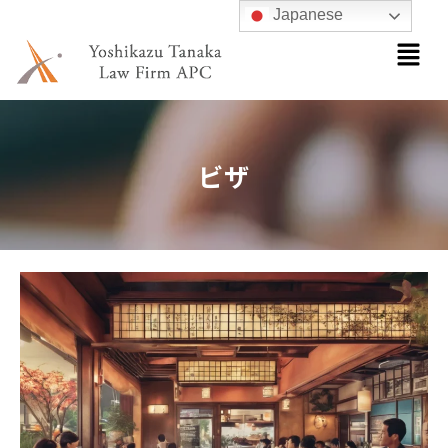
内
Japanese
メ
容
ニ
を
ュ
ス
ー
キ
ッ
ビザ
プ