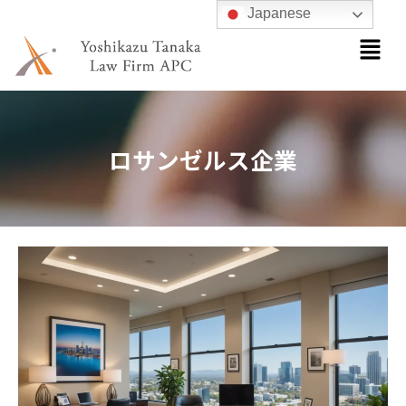
内
Japanese
メ
容
ニ
を
ュ
ス
ー
キ
ッ
ロサンゼルス企業
プ