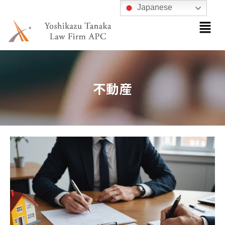
内
Japanese
メ
容
ニ
を
ュ
ス
ー
キ
ッ
不動産
プ