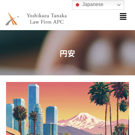
内
Japanese
メ
容
ニ
を
ュ
ス
ー
キ
ッ
円安
プ