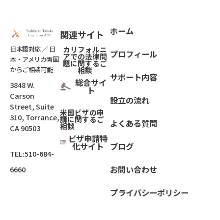
ホーム
関連サイト
日本語対応 ／ 日
カリフォルニ
プロフィール
アでの法律問
本・アメリカ両国
題
に関するご
からご相談可能
相談
サポート内容
総合サイ
3848 W.
ト
Carson
設立の流れ
Street, Suite
米国ビザの申
310, Torrance,
請に関するご
よくある質問
相談
CA 90503
ビザ申請特
化サイト
ブログ
TEL:
510-684-
お問い合わせ
6660
プライバシーポリシー