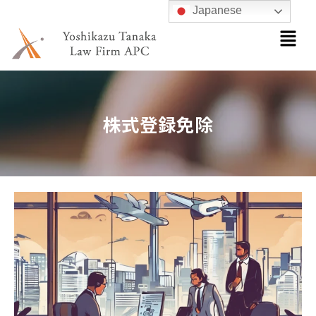
内
Japanese
メ
容
ニ
を
ュ
ス
ー
キ
ッ
株式登録免除
プ