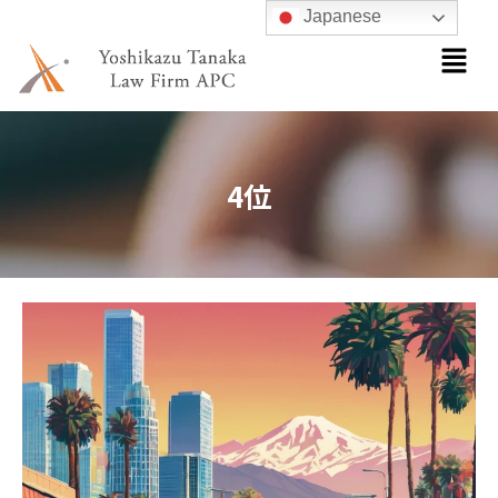
内
Japanese
メ
容
ニ
を
ュ
ス
ー
キ
ッ
4位
プ