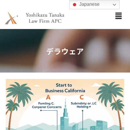
内
Japanese
メ
容
ニ
を
ュ
ス
ー
キ
ッ
デラウェア
プ