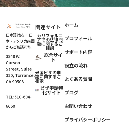
ホーム
関連サイト
日本語対応 ／ 日
カリフォルニ
プロフィール
アでの法律問
本・アメリカ両国
題
に関するご
からご相談可能
相談
サポート内容
総合サイ
3848 W.
ト
Carson
設立の流れ
Street, Suite
米国ビザの申
310, Torrance,
請に関するご
よくある質問
相談
CA 90503
ビザ申請特
化サイト
ブログ
TEL:
510-684-
お問い合わせ
6660
プライバシーポリシー