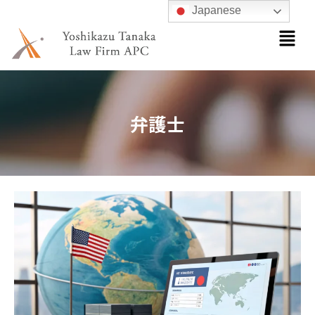
内
Japanese
メ
容
ニ
を
ュ
ス
ー
キ
ッ
弁護士
プ