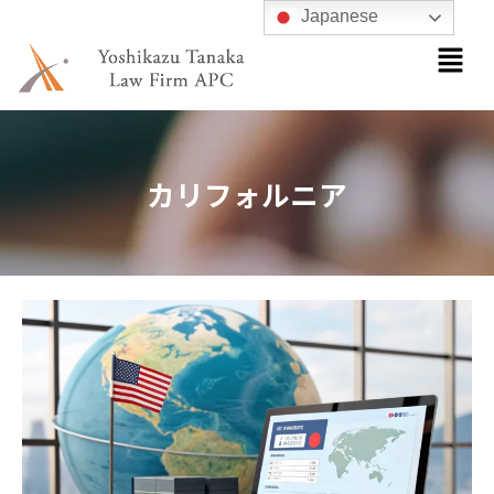
内
Japanese
メ
容
ニ
を
ュ
ス
ー
キ
ッ
カリフォルニア
プ